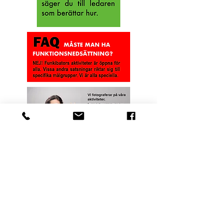
Öppna verkstäder
Till oss kan du inte bara komma på
schemalagda och ledarledda