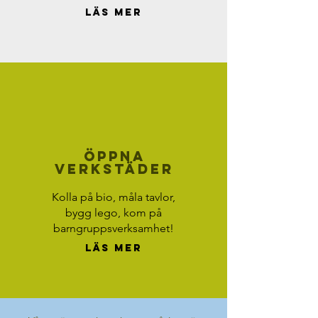
Läs mer
Öppna
verkstäder
Kolla på bio, måla tavlor,
bygg lego, kom på
barngruppsverksamhet!
Läs mer