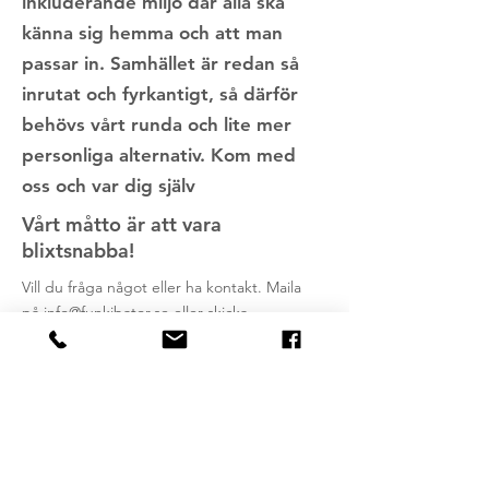
inkluderande miljö där alla ska
känna sig hemma och att man
passar in. Samhället är redan så
inrutat och fyrkantigt, så därför
behövs vårt runda och lite mer
personliga alternativ. Kom med
oss och var dig själv
Vårt måtto är att vara
blixtsnabba!
Vill du fråga något eller ha kontakt. Maila
på
info@funkibator.se
eller skicka
meddelande via Facebook. Vi försöker alltid
svara snabbt.
Bli medlem!
Stöd oss genom att bli medlem. Vi har en
liten medlemsavgift om 50 kr per år. Som
medlem får du nyhetsbrev, vara med på