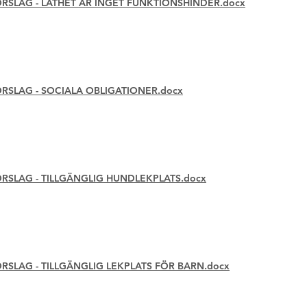
SLAG - LATHET ÄR INGET FUNKTIONSHINDER.docx
SLAG - SOCIALA OBLIGATIONER.docx
SLAG - TILLGÄNGLIG HUNDLEKPLATS.docx
LAG - TILLGÄNGLIG LEKPLATS FÖR BARN.docx