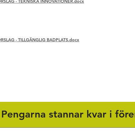
SLAG - TEKNISKA INNOVATIONER.docx
SLAG - TILLGÄNGLIG BADPLATS.docx
! Pengarna stannar kvar i före