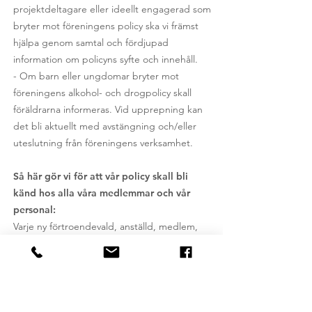
projektdeltagare eller ideellt engagerad som
bryter mot föreningens policy ska vi främst
hjälpa genom samtal och fördjupad
information om policyns syfte och innehåll.
- Om barn eller ungdomar bryter mot
föreningens alkohol- och drogpolicy skall
föräldrarna informeras. Vid upprepning kan
det bli aktuellt med avstängning och/eller
uteslutning från föreningens verksamhet.
Så här gör vi för att vår policy skall bli
känd hos alla våra medlemmar och vår
personal:
Varje ny förtroendevald, anställd, medlem,
projektdeltagare eller ideellt engagerad får i
samband med inträde/start information om
vår policy.
- Information ska finnas på föreningens
hemsida.