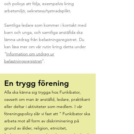
och policys att följa, exempelvis kring
arbetsmiljö, sekretess/tystnadsplikt.
Samtliga ledare som kommer i kontakt med
barn och unga, och samtliga anställda ska
lämna utdrag från belastningsregistret. Du
kan läsa mer om vår rutin kring detta under
"
Information om utdrag ur
belastningsregistret
".
En trygg förening
Alla ska känna sig trygga hos Funkibator,
oavsett om man är anställd, ledare, praktikant
eller deltar i aktiviteter som medlem. I vår
föreningspolicy slår vi fast att ” Funkibator ska
arbeta mot all form av diskriminering på
grund av ålder, religion, etnicitet,