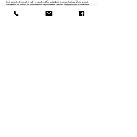
Anlita oss! Pengarna
stannar kvar i
föreningslivet.
Adress
Infanterigatan 10
352 35 Växjö