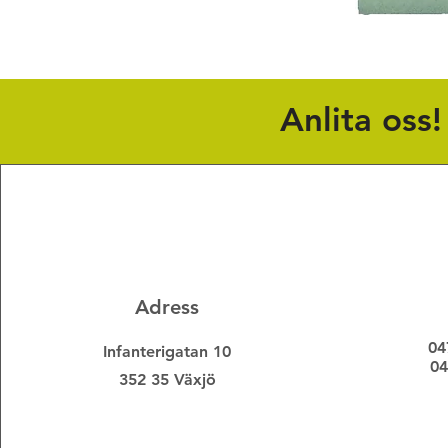
Anlita oss
Adress
04
Infanterigatan 10
04
352 35 Växjö