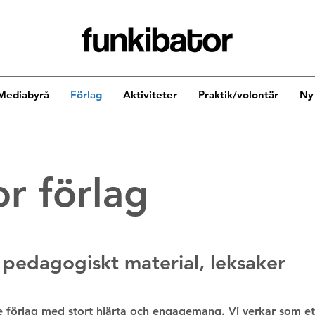
Mediabyrå
Förlag
Aktiviteter
Praktik/volontär
Ny 
r förlag
 pedagogiskt material, leksaker
e förlag med stort hjärta och engagemang. Vi verkar som ett