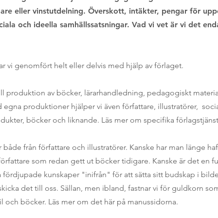
ägare eller vinstutdelning. Överskott, intäkter, pengar för u
ociala och ideella samhällssatsningar. Vad vi vet är vi det e
vi genomfört helt eller delvis med hjälp av förlaget.
 till produktion av böcker, lärarhandledning, pedagogiskt materi
 egna produktioner hjälper vi även författare, illustratörer, soc
rodukter, böcker och liknande. Läs mer om specifika
förlagstjänst
r både från författare och illustratörer. Kanske har man länge h
örfattare som redan gett ut böcker tidigare. Kanske är det en f
 fördjupade kunskaper "inifrån" för att sätta sitt budskap i bild
cka det till oss. Sällan, men ibland, fastnar vi för guldkorn som 
ofil och böcker. Läs mer om det här på
manussidorna.