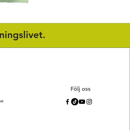
ningslivet.
Följ oss
se