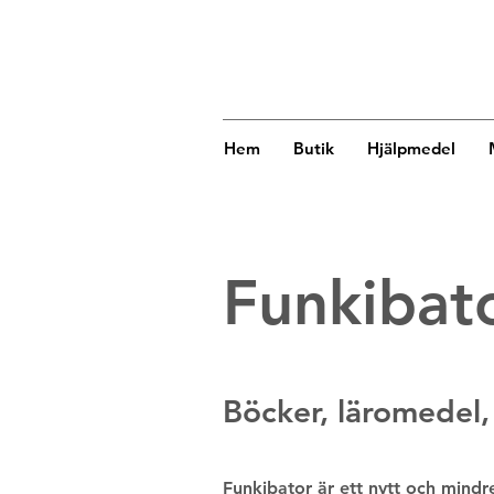
Hem
Butik
Hjälpmedel
Funkibato
Böcker, läromedel,
Funkibator är ett nytt och mindr