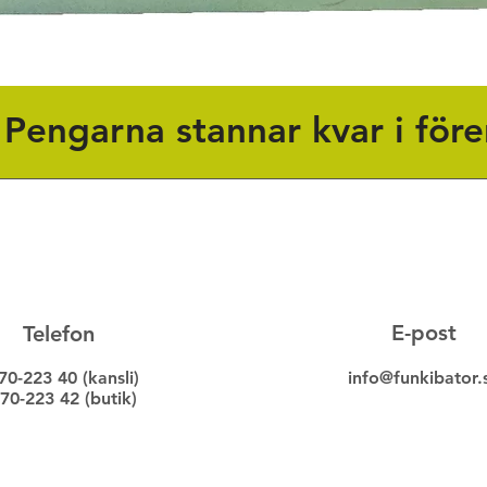
! Pengarna stannar kvar i före
E-post
Telefon
70-223 40 (kansli)
info@funkibator.
70-223 42 (butik)