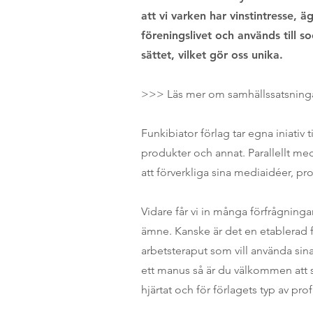
att vi varken har vinstintresse, 
föreningslivet och används till s
sättet, vilket gör oss unika.
>>> Läs mer om samhällssatsningar 
Funkibiator förlag tar egna iniativ
produkter och annat. Parallellt med
att förverkliga sina mediaidéer, p
Vidare får vi in många förfrågninga
ämne. Kanske är det en etablerad f
arbetsteraput som vill använda sina
ett manus så är du välkommen att ski
hjärtat och för förlagets typ av pr