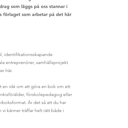
ppdrag som läggs på oss stannar i
nda förlaget som arbetar på det här
al, identifikationsskapande
iala entreprenörer, samhällsprojekt
er här.
aft en idé om att göra en bok om ett
unkisförälder, förskolepedagog eller
erboksformat. Är det så att du har
vi känner träffar helt rätt både i