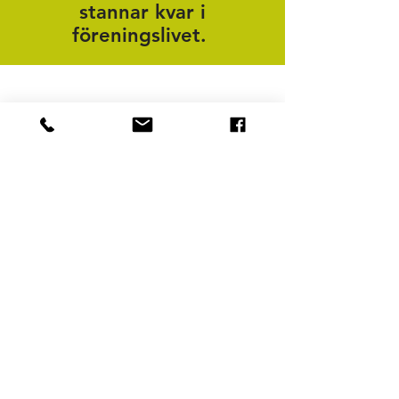
stannar kvar i
föreningslivet.
Adress
Infanterigatan 10
352 35 Växjö
Telefon
0470-223 40
(kansli)
0470-223 42
(butik)