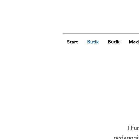
Start
Butik
Butik
Medi
I Fu
pedagogis