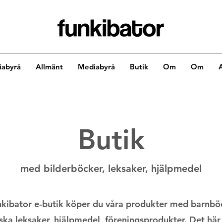
abyrå
Allmänt
Mediabyrå
Butik
Om
Om
Butik
med bilderböcker, leksaker, hjälpmedel
nkibator e-butik köper du våra produkter med barnbö
ka leksaker, hjälpmedel, föreningsprodukter. Det här