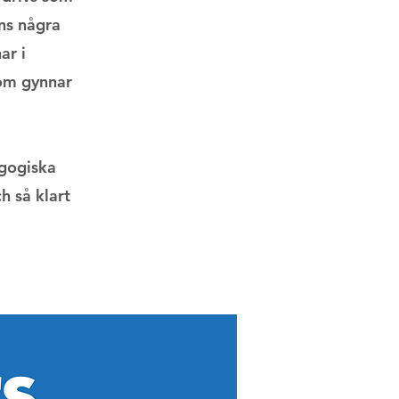
ns några
ar i
 som gynnar
agogiska
h så klart