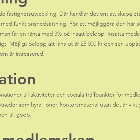
e fastighetsutveckling. Där handlar det om att skapa ett
r med funktionsnedsättning. För att möjliggöra den här 
man får en ränta med 3% på insatt belopp. Insatta medel
igt. Möjligt belopp att låna ut är 25 000 kr och sen uppå
som är intresserad.
ation
nationer till aktiviteter och sociala träffpunkter för me
stnader som hyra, löner, kontorsmaterial utan det är vikt
n till godo.