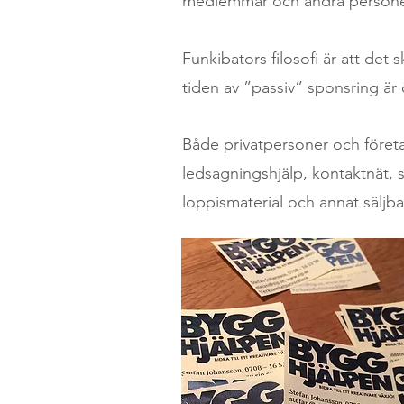
medlemmar och andra personer 
Funkibators filosofi är att det
tiden av ”passiv” sponsring är ö
Både privatpersoner och företa
ledsagningshjälp, kontaktnät, s
loppismaterial och annat säljba