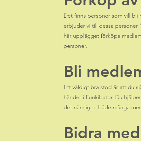
Förköp a
Det finns personer som vill b
erbjuder vi till dessa person
här upplägget förköpa medlems
personer.
Bli medle
Ett väldigt bra stöd är att du 
händer i Funkibator. Du hjälper
det nämligen både många medle
Bidra med