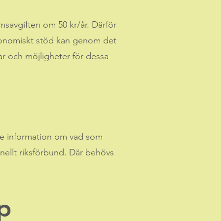
savgiften om 50 kr/år. Därför
ekonomiskt stöd kan genom det
r och möjligheter för dessa
ande information om vad som
onellt riksförbund. Där behövs
p