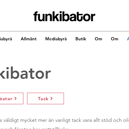
abyrå
Allmänt
Mediabyrå
Butik
Om
Om
kibator
ibator
Tack
 väldigt mycket mer än vanligt tack vara allt stöd och ol