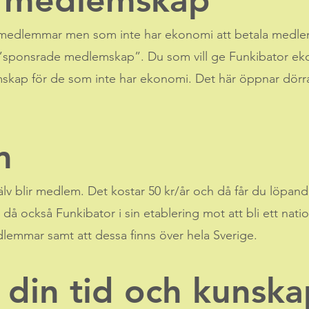
v medlemskap
li medlemmar men som inte har ekonomi att betala medlem
er ”sponsrade medlemskap”. Du som vill ge Funkibator 
kap för de som inte har ekonomi. Det här öppnar dörra
m
själv blir medlem. Det kostar 50 kr/år och då får du löp
 då också Funkibator i sin etablering mot att bli ett nati
mmar samt att dessa finns över hela Sverige.
 din tid och kunska