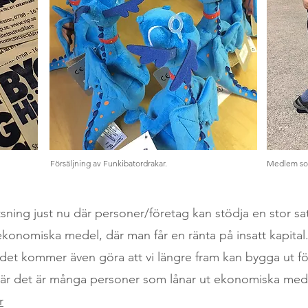
Försäljning av Funkibatordrakar.
Medlem som
sning just nu där personer/företag kan stödja en stor sat
 ekonomiska medel, där man får en ränta på insatt kapit
et kommer även göra att vi längre fram kan bygga ut för 
där det är många personer som lånar ut ekonomiska mede
r