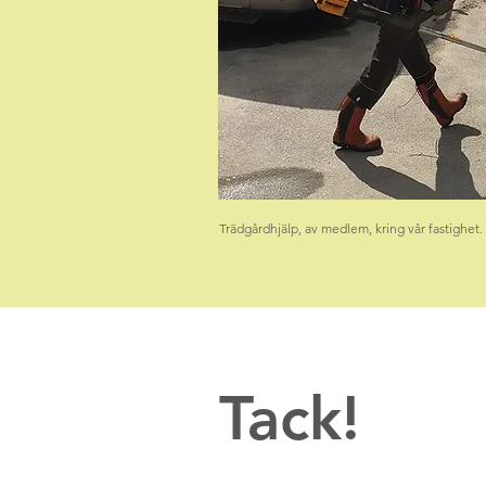
Trädgårdhjälp, av medlem, kring vår fastighet.
Tack!