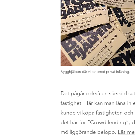
Bygghjälpen där vi tar emot privat inlåning.
Det pågår också en särskild sat
fastighet. Här kan man låna in
kunde vi köpa fastigheten och d
det här för ”Crowd lending”, 
möjliggörande belopp.
Läs me