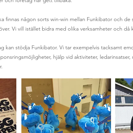
och företag har gett tillbaka.
 ska finnas någon sorts win-win mellan Funkibator och de s
ver. Vi vill istället bidra med olika verksamheter och då k
g kan stödja Funkibator. Vi tar exempelvis tacksamt emo
ponsringsmöjligheter, hjälp vid aktiviteter, ledarinsatser
r.