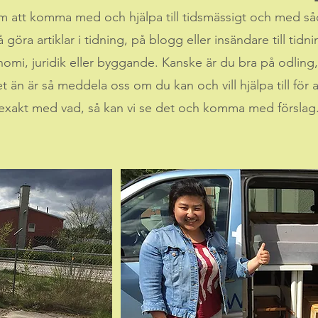
nom att komma med och hjälpa till tidsmässigt och med 
å göra artiklar i tidning, på blogg eller insändare till tidn
nomi, juridik eller byggande. Kanske är du bra på odling,
t än är så meddela oss om du kan och vill hjälpa till för 
t exakt med vad, så kan vi se det och komma med förslag