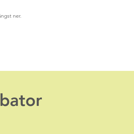
ängst ner.
ibator