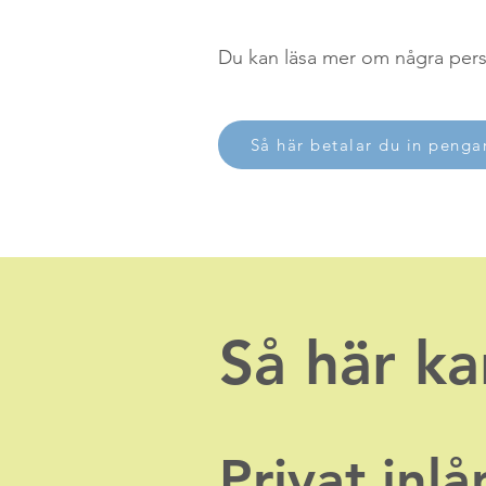
Du kan läsa mer om några pers
Så här betalar du in pengar
Så här ka
Privat inlå